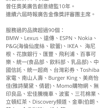
曾任奧美廣告創意總監10年。
連續六屆時報廣告金像獎評審團主席。
服務過的品牌超過90個：
BMW、Lexus、遠傳、ESPN、Nokia、
P&G(海倫仙度絲、歐蕾)、IKEA、 海尼
根、花旗銀行、匯豐、飛利浦、百事可
樂、統一(食品部、飲料部、乳品部)、中
國信託、統一超商、台灣彩券、Toshiba
家電、南山人壽、Burger King、美商怡
佳(雅詩蘭黛、倩碧)、Momo購物網、無
印良品、宏佳騰機車、波蜜、三花棉業、
立頓紅茶、Discovery頻道、金車(伯朗、